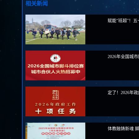
相关新闻
赋能“班超”！五
2026年全国城
定了！2026年
体教融铸新魂 脚