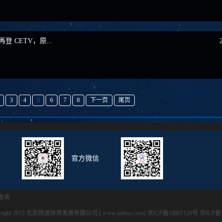
 CETV，原...
3
4
5
6
7
8
下一页
尾页
官方微信
查询
ight 2015 北京德道体育发展有限公司 ( www.judose.com) 京ICP备16001139号
京ICP备1