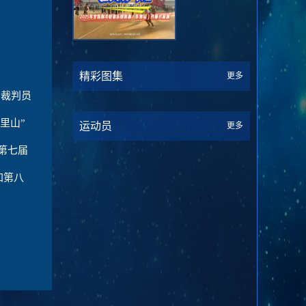
精彩图集
更多
 裁判员
里山”
运动员
更多
加第七届
加第八