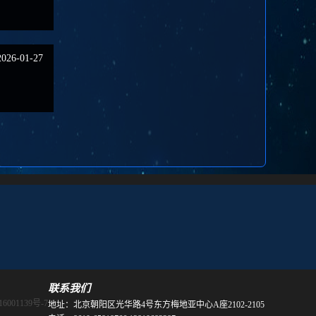
2026-01-27
联系我们
6001139号-7
地址：北京朝阳区光华路4号东方梅地亚中心A座2102-2105