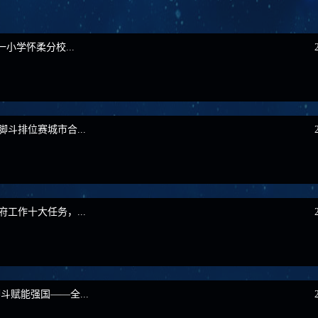
一小学怀柔分校...
市脚斗排位赛城市合...
政府工作十大任务，...
斗赋能强国——全...